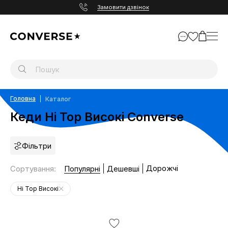
Замовити дзвінок
Головна
Каталог
Кеди Hi Top Високі Converse
Фільтри
Дорожчі
Сортування
:
Популярні
Дешевші
Hi Top Високі