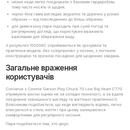
низькі кеди легко поєднувати з базовим гардеробом,
тому часто носять їх щодня;
чорно-біла гама виглядає акуратно та доречно у різних
образах — від повсякденних до більш зібраних;
для демісезону пара підходить при сухій погоді та
регулярному догляді, що користувачі вважають
важливим для збереження виду.
У результаті 150206C сприймаються як зрозуміла та
практична модель: без «сюрпризів» у носінні, з логічною
конструкцією та зручною посадкою для щоденних завдань.
Загальне враження
користувачів
Converse x Comme Garson Play Chuck 70 Low Big Heart CT70
отримують високі оцінки не за складні технології, а за вдале
поєднання зовнішнього вигляду та життєвої практичності.
Власникам подобається, що кеди виглядають відомо, легко
вписуються в стиль життя і при цьому залишаються
комфортними для регулярного носіння.
Пара подобається тим, хто цінує: