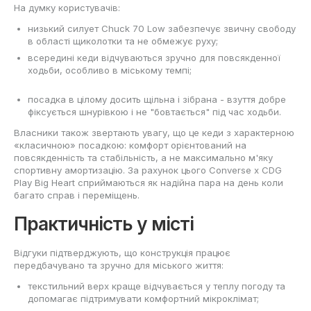
На думку користувачів:
низький силует Chuck 70 Low забезпечує звичну свободу
в області щиколотки та не обмежує руху;
всередині кеди відчуваються зручно для повсякденної
ходьби, особливо в міському темпі;
посадка в цілому досить щільна і зібрана - взуття добре
фіксується шнурівкою і не "бовтається" під час ходьби.
Власники також звертають увагу, що це кеди з характерною
«класичною» посадкою: комфорт орієнтований на
повсякденність та стабільність, а не максимально м'яку
спортивну амортизацію. За рахунок цього Converse x CDG
Play Big Heart сприймаються як надійна пара на день коли
багато справ і переміщень.
Практичність у місті
Відгуки підтверджують, що конструкція працює
передбачувано та зручно для міського життя:
текстильний верх краще відчувається у теплу погоду та
допомагає підтримувати комфортний мікроклімат;