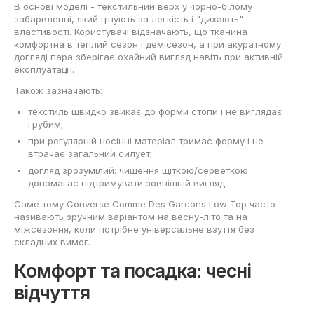
В основі моделі - текстильний верх у чорно-білому
забарвленні, який цінують за легкість і "дихають"
властивості. Користувачі відзначають, що тканина
комфортна в теплий сезон і демісезон, а при акуратному
догляді пара зберігає охайний вигляд навіть при активній
експлуатації.
Також зазначають:
текстиль швидко звикає до форми стопи і не виглядає
грубим;
при регулярній носінні матеріал тримає форму і не
втрачає загальний силует;
догляд зрозумілий: чищення щіткою/серветкою
допомагає підтримувати зовнішній вигляд.
Саме тому Converse Comme Des Garcons Low Top часто
називають зручним варіантом на весну-літо та на
міжсезоння, коли потрібне універсальне взуття без
складних вимог.
Комфорт та посадка: чесні
відчуття