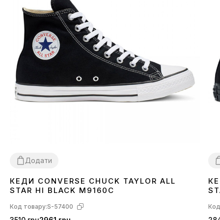
Додати
КЕДИ CONVERSE CHUCK TAYLOR ALL
КЕ
36
37
38
39
40
41
42
43
44
3
STAR HI BLACK M9160C
ST
Код товару:
S-57400
Код
3510 грн
2961 грн
284