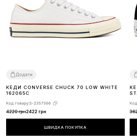
Додати
КЕДИ CONVERSE CHUCK 70 LOW WHITE
КЕ
38
39
41
42
43
44
3
162065C
ST
Код товару:
S-2357566
Код
4220 грн
2422 грн
362
ШВИДКА ПОКУПКА