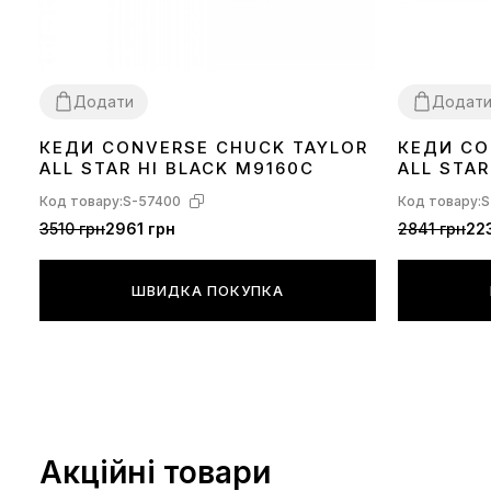
Додати
Додат
КЕДИ CONVERSE CHUCK TAYLOR
КЕДИ CO
36
37
38
39
40
41
42
43
44
36
37
38
39
ALL STAR HI BLACK M9160C
ALL STA
M3310C
Код товару:
S-57400
Код товару:
S
3510 грн
2961 грн
2841 грн
22
ШВИДКА ПОКУПКА
Акційні товари