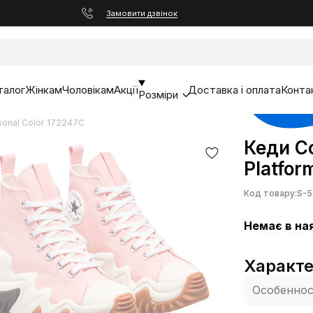
Замовити дзвінок
талог
Жінкам
Чоловікам
Акції
Доставка і оплата
Конта
Розміри
sonal Color 172247C
Кеди Co
Platfor
Код товару:
S-5
Немає в на
Характ
Особенно