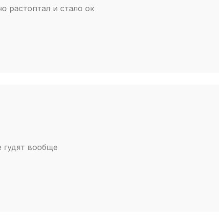
о растоптал и стало ок
е гудят вообще