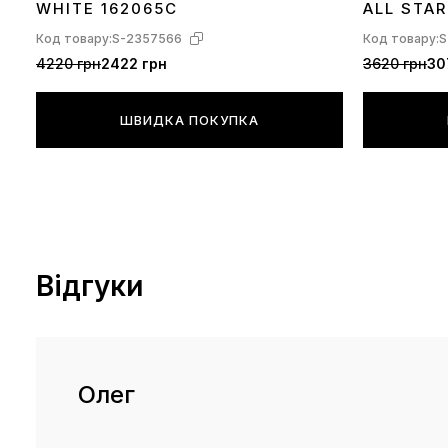
WHITE 162065C
ALL STAR
Код товару:
S-2357566
Код товару:
S
4220 грн
2422 грн
3620 грн
30
ШВИДКА ПОКУПКА
Відгуки
Олег