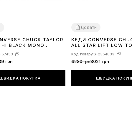
и
Додати
NVERSE CHUCK TAYLOR
КЕДИ CONVERSE CHU
40
41
42
43
44
41
42
43
44
R HI BLACK MONO
ALL STAR LIFT LOW T
560251C
-57453
Код товару:
S-2354033
39 грн
4280 грн
3021 грн
ШВИДКА ПОКУПКА
ШВИДКА ПОКУП