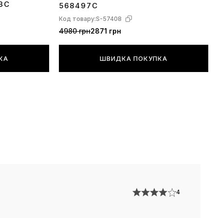
3C
568497C
Код товару:
S-57408
4980 грн
2871 грн
КА
ШВИДКА ПОКУПКА
4