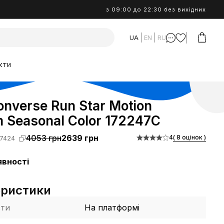
з 09:00 до 22:30 без вихідних
UA
EN
RU
кти
nverse Run Star Motion
m Seasonal Color 172247C
4053 грн
2639 грн
4
( 8 оцінок )
7424
явності
еристики
сти
На платформі