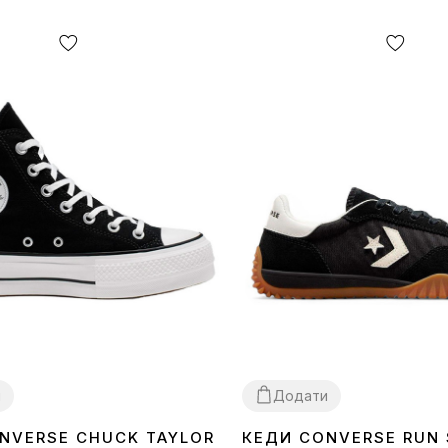
и
Додати
NVERSE CHUCK TAYLOR
КЕДИ CONVERSE RUN 
40
42
43
36
41
42
44
45