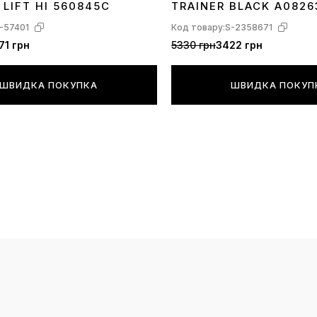
 LIFT HI 560845C
TRAINER BLACK A0826
-57401
Код товару:
S-2358671
71 грн
5330 грн
3422 грн
ШВИДКА ПОКУПКА
ШВИДКА ПОКУП