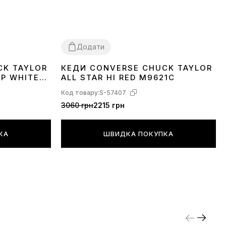
Додати
CK TAYLOR
КЕДИ CONVERSE CHUCK TAYLOR
36
37
39
40
41
42
43
44
OP WHITE
ALL STAR HI RED M9621C
Код товару:
S-57407
3060 грн
2215 грн
КА
ШВИДКА ПОКУПКА