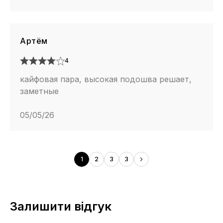
Артём
4
кайфовая пара, высокая подошва решает,
заметные
05/05/26
1
2
3
3
Залишити відгук