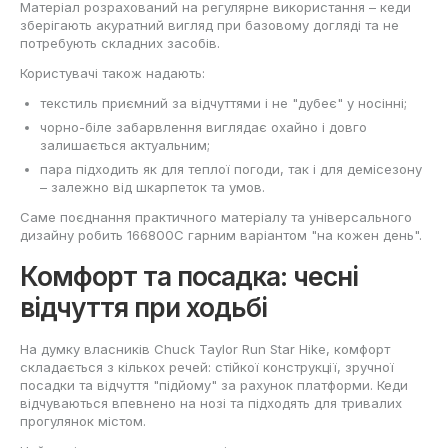
Матеріал розрахований на регулярне використання – кеди
зберігають акуратний вигляд при базовому догляді та не
потребують складних засобів.
Користувачі також надають:
текстиль приємний за відчуттями і не "дубеє" у носінні;
чорно-біле забарвлення виглядає охайно і довго
залишається актуальним;
пара підходить як для теплої погоди, так і для демісезону
– залежно від шкарпеток та умов.
Саме поєднання практичного матеріалу та універсального
дизайну робить 166800C гарним варіантом "на кожен день".
Комфорт та посадка: чесні
відчуття при ходьбі
На думку власників Chuck Taylor Run Star Hike, комфорт
складається з кількох речей: стійкої конструкції, зручної
посадки та відчуття "підйому" за рахунок платформи. Кеди
відчуваються впевнено на нозі та підходять для тривалих
прогулянок містом.