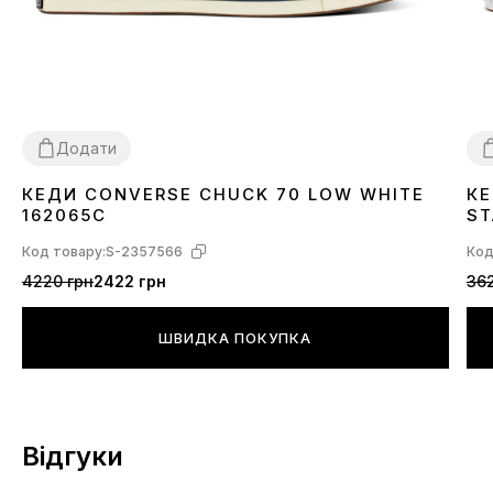
Додати
КЕДИ CONVERSE CHUCK 70 LOW WHITE
КЕ
38
39
41
42
43
44
3
162065C
ST
Код товару:
S-2357566
Код
4220 грн
2422 грн
362
ШВИДКА ПОКУПКА
Відгуки