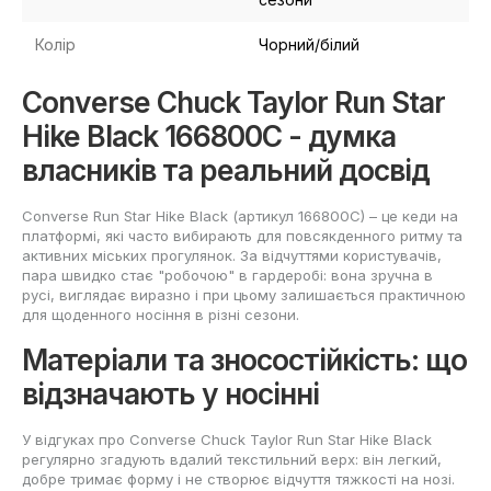
Колір
Чорний/білий
Converse Chuck Taylor Run Star
Hike Black 166800C - думка
власників та реальний досвід
Converse Run Star Hike Black (артикул 166800C) – це кеди на
платформі, які часто вибирають для повсякденного ритму та
активних міських прогулянок. За відчуттями користувачів,
пара швидко стає "робочою" в гардеробі: вона зручна в
русі, виглядає виразно і при цьому залишається практичною
для щоденного носіння в різні сезони.
Матеріали та зносостійкість: що
відзначають у носінні
У відгуках про Converse Chuck Taylor Run Star Hike Black
регулярно згадують вдалий текстильний верх: він легкий,
добре тримає форму і не створює відчуття тяжкості на нозі.