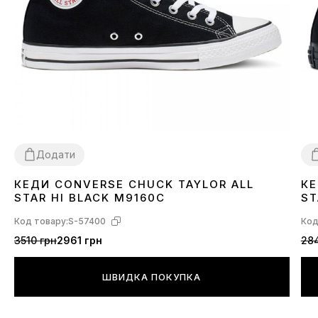
Додати
КЕДИ CONVERSE CHUCK TAYLOR ALL
КЕ
36
37
38
39
40
41
42
43
44
3
STAR HI BLACK M9160C
ST
Код товару:
S-57400
Код
3510 грн
2961 грн
284
ШВИДКА ПОКУПКА