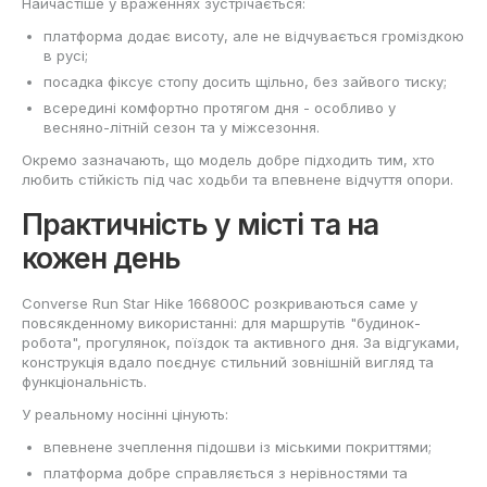
Найчастіше у враженнях зустрічається:
платформа додає висоту, але не відчувається громіздкою
в русі;
посадка фіксує стопу досить щільно, без зайвого тиску;
всередині комфортно протягом дня - особливо у
весняно-літній сезон та у міжсезоння.
Окремо зазначають, що модель добре підходить тим, хто
любить стійкість під час ходьби та впевнене відчуття опори.
Практичність у місті та на
кожен день
Converse Run Star Hike 166800C розкриваються саме у
повсякденному використанні: для маршрутів "будинок-
робота", прогулянок, поїздок та активного дня. За відгуками,
конструкція вдало поєднує стильний зовнішній вигляд та
функціональність.
У реальному носінні цінують:
впевнене зчеплення підошви із міськими покриттями;
платформа добре справляється з нерівностями та