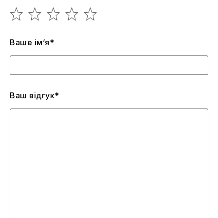
Ваше ім’я*
Ваш відгук*