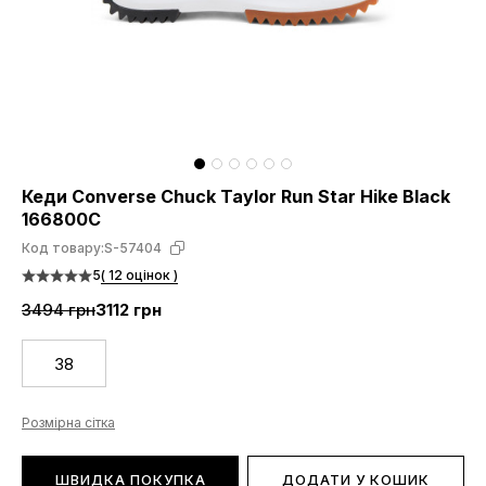
Кеди Converse Chuck Taylor Run Star Hike Black
166800C
Код товару:
S-57404
5
( 12 оцінок )
3494 грн
3112 грн
38
Розмірна сітка
ШВИДКА ПОКУПКА
ДОДАТИ У КОШИК