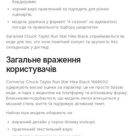
бордюрами;
чорний верх практичний та підходить для різних
сценаріїв;
модель доречна у форматі “4 сезони” за адекватної
погоди та правильного підбору шкарпеток.
Загалом Chuck Taylor Run Star Hike Black сприймаються як
кеди для тих, хто хоче помітний силует та зручність без
складнощів у догляді.
Загальне враження
користувачів
Converse Chuck Taylor Run Star Hike Black 166800C
одержують високі оцінки за характер: це не просто базові
кеди, а пара з акцентом на платформу та впізнавану форму.
Власникам подобається, що модель легко вписується у
міський стиль життя та підтримує активний темп.
Найчастіше модель обирають за:
виразний дизайн у чорно-білому кольорі;
практичний текстильний верх;