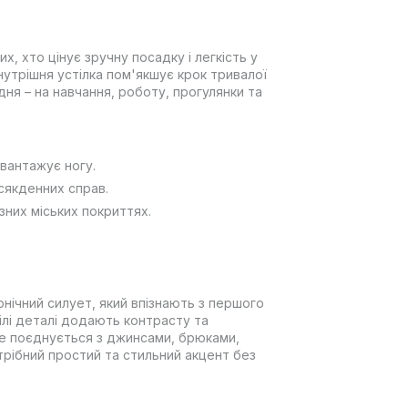
их, хто цінує зручну посадку і легкість у
нутрішня устілка пом'якшує крок тривалої
дня – на навчання, роботу, прогулянки та
вантажує ногу.
сякденних справ.
зних міських покриттях.
конічний силует, який впізнають з першого
ілі деталі додають контрасту та
е поєднується з джинсами, брюками,
рібний простий та стильний акцент без