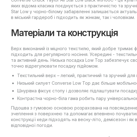
яких відома класика поєднується з практичністю та зручн
Star Low у чорно-білому забарвленні залишається актуаль
в міський гардероб і підходить як жінкам, так і чоловікам.
Матеріали та конструкція
Верх виконаний із міцного текстилю, який добре тримає ф
підходить для регулярного носіння. Усередині - текстиль
та активний день. Низька посадка Low Top забезпечує св
точно відрегулювати посадку підйомом.
Текстильний верх – легкий, практичний та зручний дл
Низький силует Converse Low Top дає більше мобільнос
Шнурівка фіксує стопу і дозволяє підлаштувати посадку
Контрастна чорно-біла гама робить пару універсально
Підошва з гумовою основою розрахована на повсякденне
зчеплення з поверхнею та допомагає впевнено почуватися
конструкції кеди підходять на весну-літо, демісезон і як
відповідної погоди.