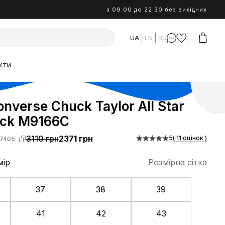
з 09:00 до 22:30 без вихідних
UA
EN
RU
кти
nverse Chuck Taylor All Star
ack M9166C
3110 грн
2371 грн
5
( 11 оцінок )
7405
мір
Розмірна сітка
37
38
39
41
42
43