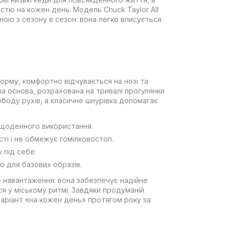
істю на кожен день. Модель Chuck Taylor All
ною з сезону в сезон: вона легко вписується
орму, комфортно відчувається на нозі та
на основа, розрахована на тривалі прогулянки
ободу рухів, а класичне шнурівка допомагає
я щоденного використання.
ті і не обмежує гомілковостоп.
 під себе.
ю для базових образів.
 навантаження: вона забезпечує надійне
 у міському ритмі. Завдяки продуманій
 варіант «на кожен день» протягом року за