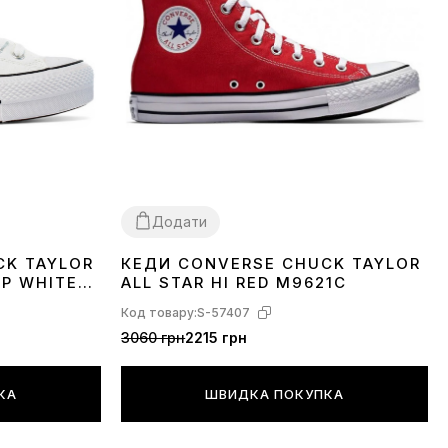
Додати
CK TAYLOR
КЕДИ CONVERSE CHUCK TAYLOR
36
37
39
40
41
42
43
44
OP WHITE
ALL STAR HI RED M9621C
Код товару:
S-57407
3060 грн
2215 грн
КА
ШВИДКА ПОКУПКА