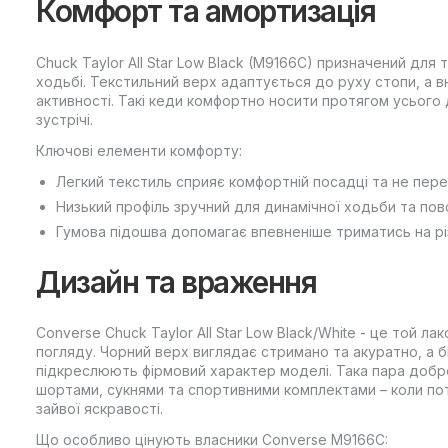
Комфорт та амортизація
Chuck Taylor All Star Low Black (M9166C) призначений для т
ходьбі. Текстильний верх адаптується до руху стопи, а в
активності. Такі кеди комфортно носити протягом усього 
зустрічі.
Ключові елементи комфорту:
Легкий текстиль сприяє комфортній посадці та не пере
Низький профіль зручний для динамічної ходьби та пов
Гумова підошва допомагає впевненіше триматись на рі
Дизайн та враження
Converse Chuck Taylor All Star Low Black/White - це той ла
погляду. Чорний верх виглядає стримано та акуратно, а б
підкреслюють фірмовий характер моделі. Така пара добр
шортами, сукнями та спортивними комплектами – коли пот
зайвої яскравості.
Що особливо цінують власники Converse M9166C: