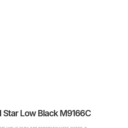
l Star Low Black M9166C
тові низькі кеди для повсякденного життя, в