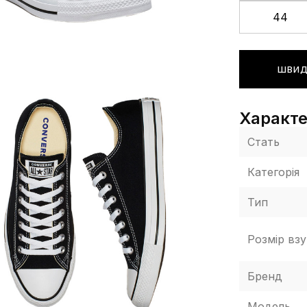
44
ШВИД
Характ
Стать
Категорія
Тип
Розмір взу
Бренд
Модель