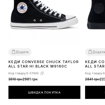
Додати
Додат
КЕДИ CONVERSE CHUCK TAYLOR
КЕДИ CO
36
37
38
39
40
41
42
43
44
36
37
38
39
ALL STAR HI BLACK M9160C
ALL STA
M3310C
Код товару:
S-57400
Код товару:
S
3510 грн
2961 грн
2841 грн
22
ШВИДКА ПОКУПКА