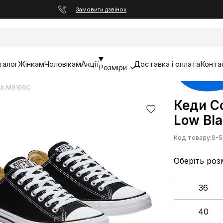
Замовити дзвінок
талог
Жінкам
Чоловікам
Акції
Доставка і оплата
Конта
Розміри
ack M9166C
Кеди Co
Low Bl
Код товару:
S-5
Оберіть роз
36
40