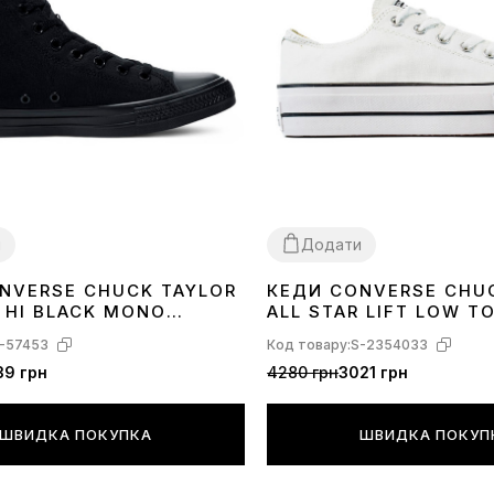
и
Додати
NVERSE CHUCK TAYLOR
КЕДИ CONVERSE CHU
40
41
42
43
44
41
42
43
44
R HI BLACK MONO
ALL STAR LIFT LOW T
560251C
-57453
Код товару:
S-2354033
39 грн
4280 грн
3021 грн
ШВИДКА ПОКУПКА
ШВИДКА ПОКУП