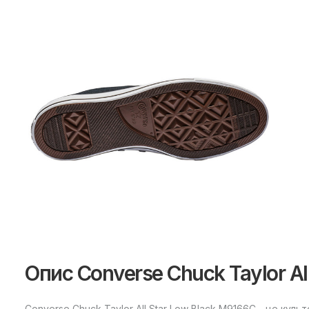
Опис Converse Chuck Taylor Al
Converse Chuck Taylor All Star Low Black M9166C - це куль