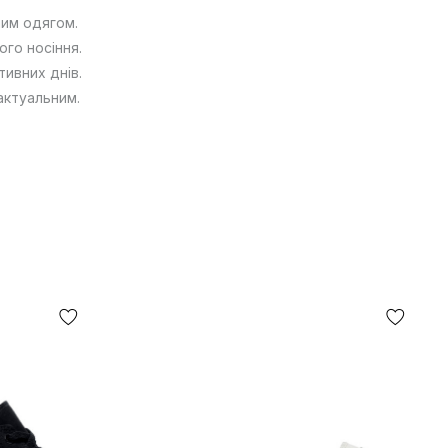
ним одягом.
ого носіння.
ивних днів.
актуальним.