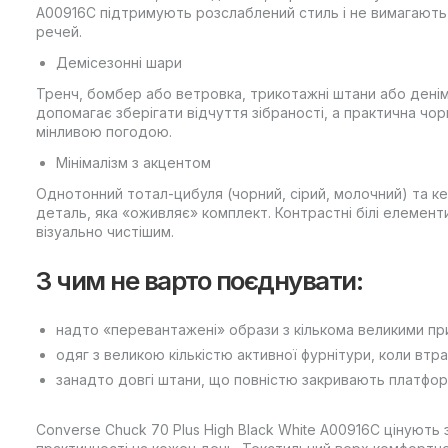
A00916C підтримують розслаблений стиль і не вимагають
речей.
Демісезонні шари
Тренч, бомбер або ветровка, трикотажні штани або денім.
допомагає зберігати відчуття зібраності, а практична чор
мінливою погодою.
Мінімалізм з акцентом
Однотонний тотал-цибуля (чорний, сірий, молочний) та кед
деталь, яка «оживляє» комплект. Контрастні білі елемент
візуально чистішим.
З чим не варто поєднувати:
надто «перевантажені» образи з кількома великими п
одяг з великою кількістю активної фурнітури, коли втр
занадто довгі штани, що повністю закривають платфо
Converse Chuck 70 Plus High Black White A00916C цінують