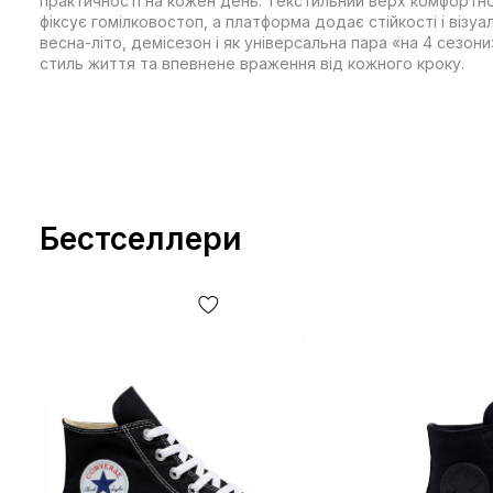
практичності на кожен день. Текстильний верх комфортно 
фіксує гомілковостоп, а платформа додає стійкості і візуа
весна-літо, демісезон і як універсальна пара «на 4 сезони
стиль життя та впевнене враження від кожного кроку.
Бестселлери