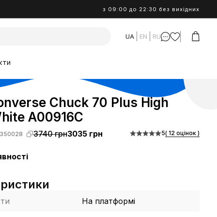
з 09:00 до 22:30 без вихідних
UA
EN
RU
кти
nverse Chuck 70 Plus High
White A00916C
3740 грн
3035 грн
5
( 12 оцінок )
350028
явності
еристики
сти
На платформі