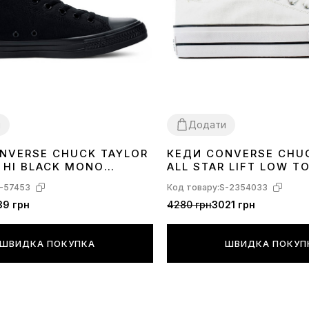
и
Додати
NVERSE CHUCK TAYLOR
КЕДИ CONVERSE CHU
40
41
42
43
44
41
42
43
44
R HI BLACK MONO
ALL STAR LIFT LOW T
560251C
-57453
Код товару:
S-2354033
39 грн
4280 грн
3021 грн
ШВИДКА ПОКУПКА
ШВИДКА ПОКУП