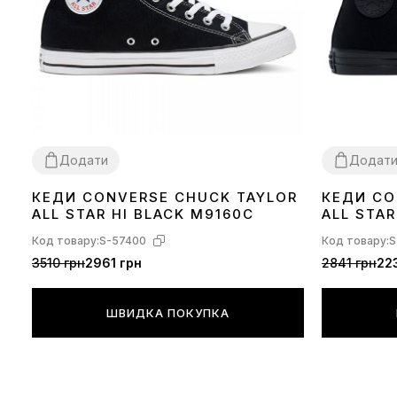
Додати
Додат
КЕДИ CONVERSE CHUCK TAYLOR
КЕДИ CO
36
37
38
39
40
41
42
43
44
36
37
38
39
ALL STAR HI BLACK M9160C
ALL STA
M3310C
Код товару:
S-57400
Код товару:
S
3510 грн
2961 грн
2841 грн
22
ШВИДКА ПОКУПКА