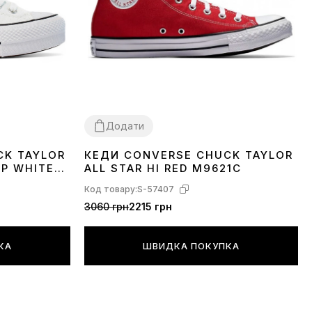
Додати
CK TAYLOR
КЕДИ CONVERSE CHUCK TAYLOR
36
37
39
40
41
42
43
44
OP WHITE
ALL STAR HI RED M9621C
Код товару:
S-57407
3060 грн
2215 грн
КА
ШВИДКА ПОКУПКА