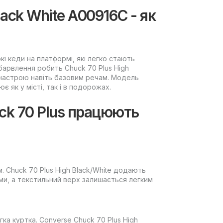
lack White A00916C - як
кі кеди на платформі, які легко стають
арвлення робить Chuck 70 Plus High
настрою навіть базовим речам. Модель
 як у місті, так і в подорожах.
ck 70 Plus працюють
. Chuck 70 Plus High Black/White додають
ми, а текстильний верх залишається легким
гка куртка. Converse Chuck 70 Plus High