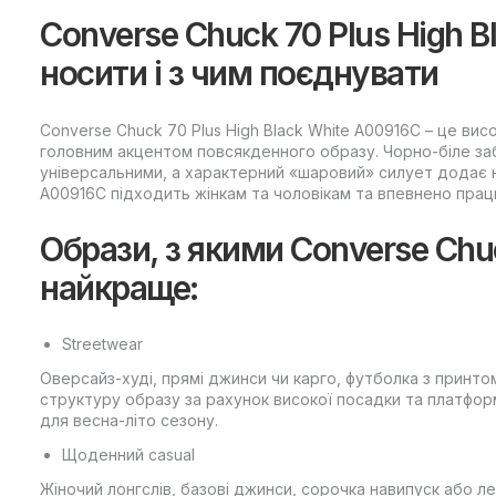
Converse Chuck 70 Plus High B
носити і з чим поєднувати
Converse Chuck 70 Plus High Black White A00916C – це висо
головним акцентом повсякденного образу. Чорно-біле заб
універсальними, а характерний «шаровий» силует додає 
A00916C підходить жінкам та чоловікам та впевнено працює
Образи, з якими Converse Chu
найкраще:
Streetwear
Оверсайз-худі, прямі джинси чи карго, футболка з принтом
структуру образу за рахунок високої посадки та платфор
для весна-літо сезону.
Щоденний casual
Жіночий лонгслів, базові джинси, сорочка навипуск або ле