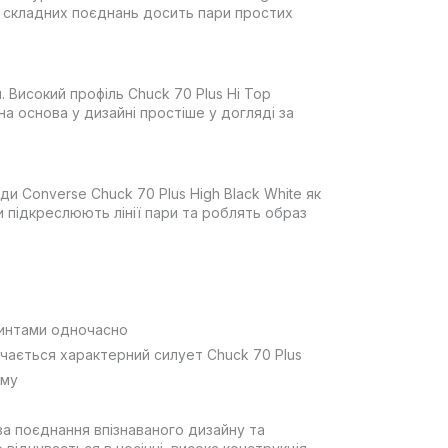
 складних поєднань досить пари простих
 Високий профіль Chuck 70 Plus Hi Top
на основа у дизайні простіше у догляді за
и Converse Chuck 70 Plus High Black White як
и підкреслюють лінії пари та роблять образ
ринтами одночасно
ачається характерний силует Chuck 70 Plus
рму
 за поєднання впізнаваного дизайну та