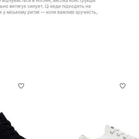
відчувається в носінні, висока конструкція
льно витягує силует. Ці кеди підходять на
» у міському ритмі — коли важливі зручність,