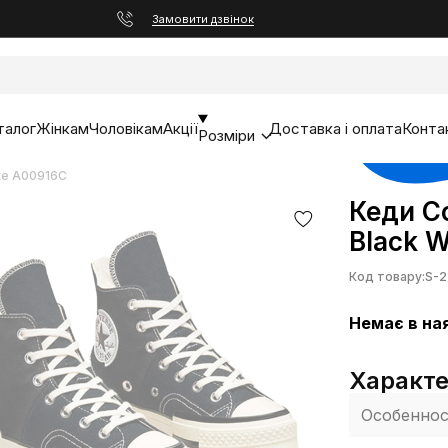
Замовити дзвінок
талог
Жінкам
Чоловікам
Акції
Доставка і оплата
Конта
Розміри
ite A00916C
Кеди Co
Black 
Код товару:
S-2
Немає в на
Характ
Особенно