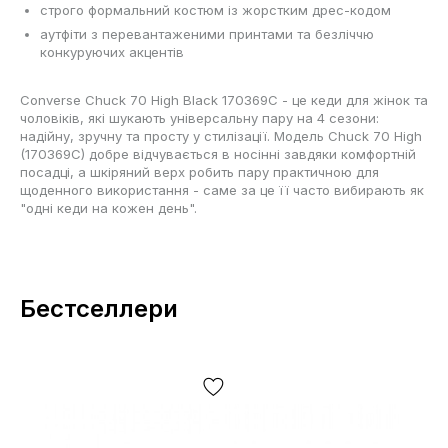
строго формальний костюм із жорстким дрес-кодом
аутфіти з перевантаженими принтами та безліччю
конкуруючих акцентів
Converse Chuck 70 High Black 170369C - це кеди для жінок та
чоловіків, які шукають універсальну пару на 4 сезони:
надійну, зручну та просту у стилізації. Модель Chuck 70 High
(170369C) добре відчувається в носінні завдяки комфортній
посадці, а шкіряний верх робить пару практичною для
щоденного використання - саме за це її часто вибирають як
"одні кеди на кожен день".
Бестселлери