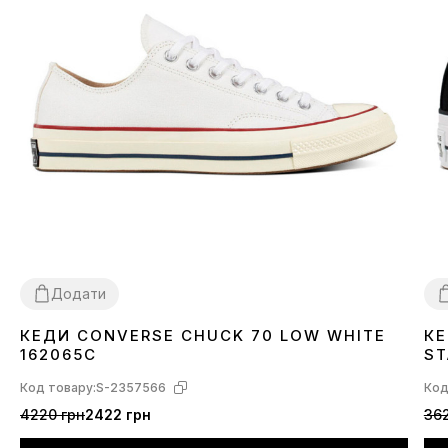
Додати
КЕДИ CONVERSE CHUCK 70 LOW WHITE
КЕ
38
39
41
42
43
44
3
162065C
ST
Код товару:
S-2357566
Код
4220 грн
2422 грн
362