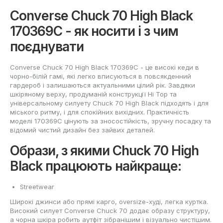
Converse Chuck 70 High Black
170369C - як носити і з чим
поєднувати
Converse Chuck 70 High Black 170369C - це високі кеди в
чорно-білій гамі, які легко вписуються в повсякденний
гардероб і залишаються актуальними цілий рік. Завдяки
шкіряному верху, продуманій конструкції Hi Top та
універсальному силуету Chuck 70 High Black підходять і для
міського ритму, і для спокійних вихідних. Практичність
моделі 170369C цінують за зносостійкість, зручну посадку та
відомий чистий дизайн без зайвих деталей.
Образи, з якими Chuck 70 High
Black працюють найкраще:
Streetwear
Широкі джинси або прямі карго, oversize-худі, легка куртка.
Високий силует Converse Chuck 70 додає образу структуру,
а чорна шкіра робить аутфіт зібранішим і візуально чистішим.