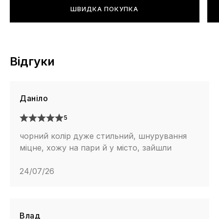
ШВИДКА ПОКУПКА
Відгуки
Данiло
5
чорний колiр дуже стильний, шнурування
міцне, хожу на пари й у місто, зайшли
24/07/26
Влад