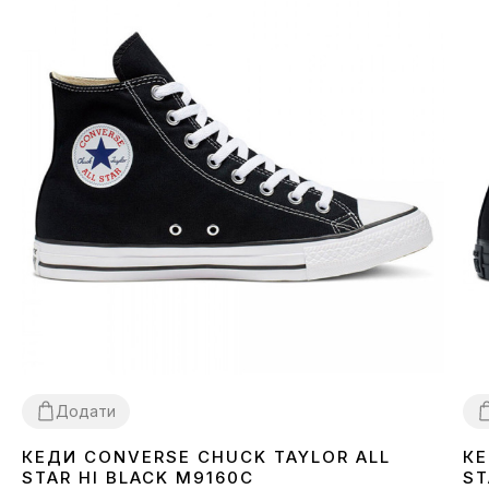
Додати
КЕДИ CONVERSE CHUCK TAYLOR ALL
КЕ
36
37
38
39
40
41
42
43
44
3
STAR HI BLACK M9160C
ST