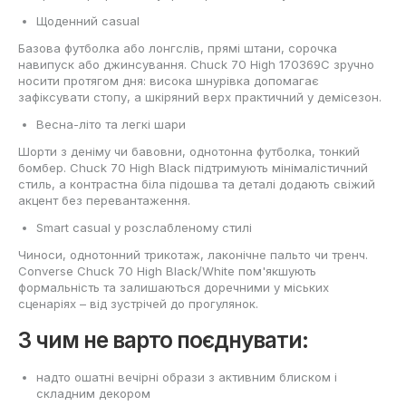
Щоденний casual
Базова футболка або лонгслів, прямі штани, сорочка
навипуск або джинсування. Chuck 70 High 170369C зручно
носити протягом дня: висока шнурівка допомагає
зафіксувати стопу, а шкіряний верх практичний у демісезон.
Весна-літо та легкі шари
Шорти з деніму чи бавовни, однотонна футболка, тонкий
бомбер. Chuck 70 High Black підтримують мінімалістичний
стиль, а контрастна біла підошва та деталі додають свіжий
акцент без перевантаження.
Smart casual у розслабленому стилі
Чиноси, однотонний трикотаж, лаконічне пальто чи тренч.
Converse Chuck 70 High Black/White пом'якшують
формальність та залишаються доречними у міських
сценаріях – від зустрічей до прогулянок.
З чим не варто поєднувати:
надто ошатні вечірні образи з активним блиском і
складним декором