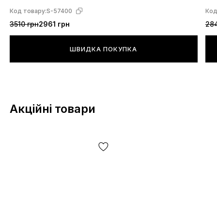
Код товару:
S-57400
Код
3510 грн
2961 грн
284
ШВИДКА ПОКУПКА
Акційні товари