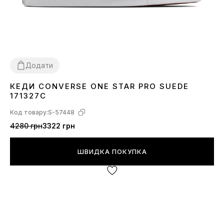
Додати
КЕДИ CONVERSE ONE STAR PRO SUEDE
38
41
42
43
44
171327C
Код товару:
S-57448
4280 грн
3322 грн
ШВИДКА ПОКУПКА