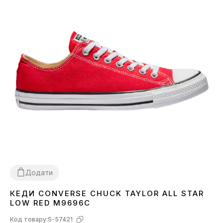
Додати
КЕДИ CONVERSE CHUCK TAYLOR ALL STAR
36
38
39
40
41
42
43
LOW RED M9696C
Код товару:
S-57421