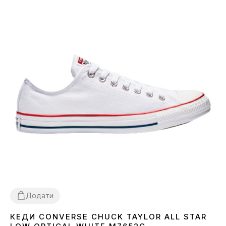
Додати
КЕДИ CONVERSE CHUCK TAYLOR ALL STAR
36
37
38
39
40
41
42
43
44