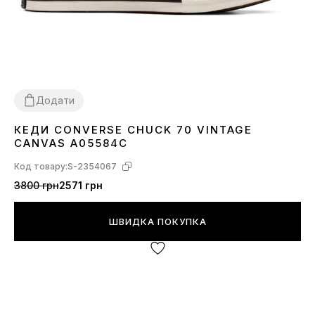
Додати
КЕДИ CONVERSE CHUCK 70 VINTAGE
36
37
38
39
41
42
43
44
CANVAS A05584C
Код товару:
S-2354067
3800 грн
2571 грн
ШВИДКА ПОКУПКА