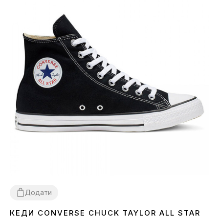
Додати
КЕДИ CONVERSE CHUCK TAYLOR ALL STAR
36
37
38
39
40
41
42
43
44