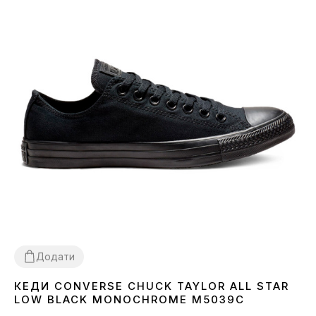
Додати
КЕДИ CONVERSE CHUCK TAYLOR ALL STAR
36
37
38
39
40
41
43
44
LOW BLACK MONOCHROME M5039C