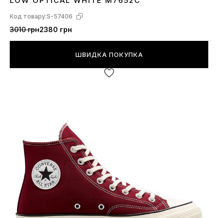
LOW OPTICAL WHITE M7652C
Код товару:
S-57406
3010 грн
2380 грн
ШВИДКА ПОКУПКА