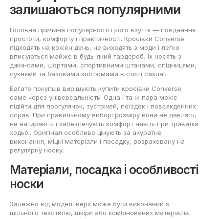
залишаються популярними
Головна причина популярності цього взуття — поєднання
простоти, комфорту і практичності. Кросівки Converse
підходять на кожен день, не виходять з моди і легко
вписуються майже в будь-який гардероб. Їх носять з
джинсами, шортами, спортивними штанами, спідницями,
сукнями та базовими костюмами в стилі casual.
Багато покупців вирішують купити кросівки Converse
саме через універсальність. Одна і та ж пара може
підійти для прогулянок, зустрічей, поїздок і повсякденних
справ. При правильному виборі розміру вони не давлять,
не натирають і забезпечують комфорт навіть при тривалій
ходьбі. Оригінал особливо цінують за акуратне
виконання, міцні матеріали і посадку, розраховану на
регулярну носку.
Матеріали, посадка і особливості
носки
Залежно від моделі верх може бути виконаний з
щільного текстилю, шкіри або комбінованих матеріалів.