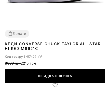
Додати
КЕДИ CONVERSE CHUCK TAYLOR ALL STAR
36
37
39
40
41
42
43
44
HI RED M9621C
Код товару:
S-57407
3060 грн
2215 грн
ШВИДКА ПОКУПКА