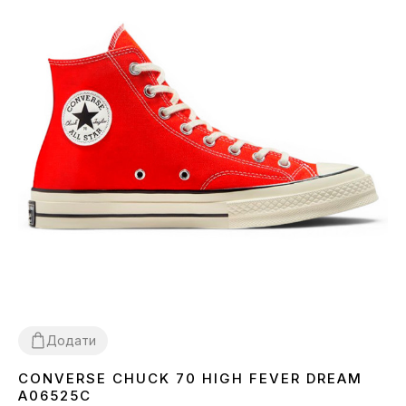
Додати
CONVERSE CHUCK 70 HIGH FEVER DREAM
37
38
39
40
41
42
43
A06525C