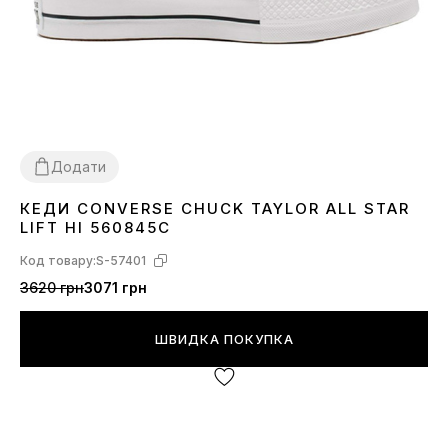
Додати
КЕДИ CONVERSE CHUCK TAYLOR ALL STAR
36
37
38
39
40
42
43
LIFT HI 560845C
Код товару:
S-57401
3620 грн
3071 грн
ШВИДКА ПОКУПКА