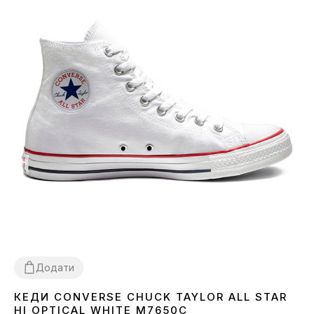
Додати
КЕДИ CONVERSE CHUCK TAYLOR ALL STAR
37
38
39
40
41
42
43
44
HI OPTICAL WHITE M7650C