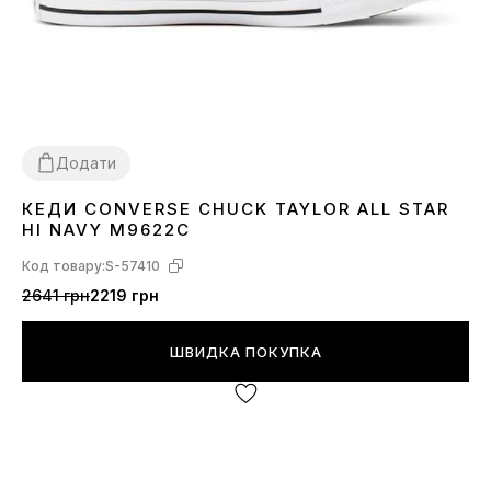
Додати
КЕДИ CONVERSE CHUCK TAYLOR ALL STAR
37
38
39
40
41
42
43
44
HI NAVY M9622C
Код товару:
S-57410
2641 грн
2219 грн
ШВИДКА ПОКУПКА