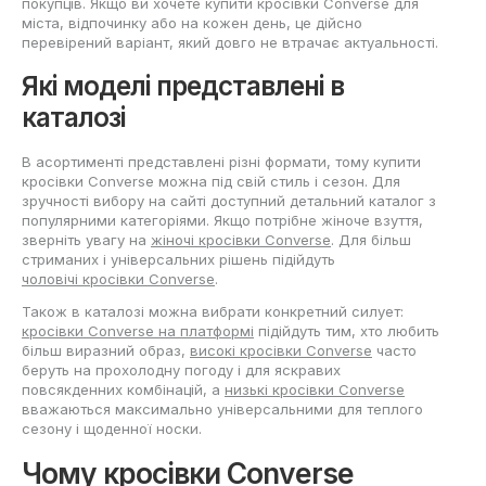
покупців. Якщо ви хочете купити кросівки Converse для
міста, відпочинку або на кожен день, це дійсно
перевірений варіант, який довго не втрачає актуальності.
Які моделі представлені в
каталозі
В асортименті представлені різні формати, тому купити
кросівки Converse можна під свій стиль і сезон. Для
зручності вибору на сайті доступний детальний каталог з
популярними категоріями. Якщо потрібне жіноче взуття,
зверніть увагу на
жіночі кросівки Converse
. Для більш
стриманих і універсальних рішень підійдуть
чоловічі кросівки Converse
.
Також в каталозі можна вибрати конкретний силует:
кросівки Converse на платформі
підійдуть тим, хто любить
більш виразний образ,
високі кросівки Converse
часто
беруть на прохолодну погоду і для яскравих
повсякденних комбінацій, а
низькі кросівки Converse
вважаються максимально універсальними для теплого
сезону і щоденної носки.
Чому кросівки Converse