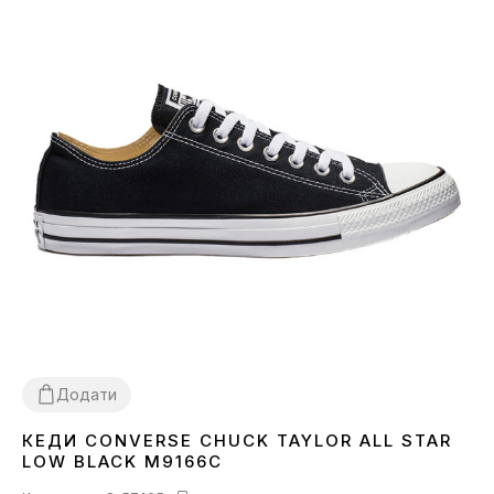
Додати
КЕДИ CONVERSE CHUCK TAYLOR ALL STAR
36
37
38
39
40
41
42
43
44
LOW BLACK M9166C