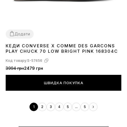
Додати
КЕДИ CONVERSE X COMME DES GARCONS
36
37
38
39
PLAY CHUCK 70 LOW BRIGHT PINK 168304C
Код товару:
S-57456
3994 грн
2479 грн
ШВИДКА ПОКУПКА
1
2
3
4
5
...
5