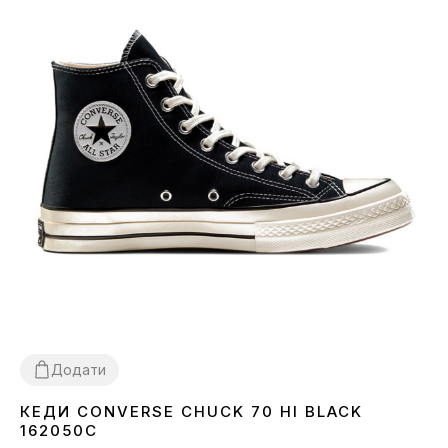
Додати
КЕДИ CONVERSE CHUCK 70 HI BLACK
36
37
38
39
40
41
42
43
44
162050C