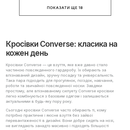
ПОКАЗАТИ ЩЕ 18
Кросівки Converse: класика на
кожен день
Кросівки Converse — це взуття, яке вже давно стало
частиною повсякденного гардеробу. Їх обирають за
впізнаваний дизайн, зручну посадку та універсальність.
Така пара підходить для прогулянок, поїздок, навчання,
роботи та звичайної повсякденної носки. Завдяки
простому, але впізнаваному силуету Converse кросівки
легко комбінуються з базовим одягом і залишаються
актуальними в будь-яку пору року.
Сьогодні кросівки Converse часто обирають ті, кому
потрібно практичне і якісне взуття без зайвої
перевантаженості в дизайні. Вони добре сидять на нозі,
не виглядають занадто масивно і підходять більшості