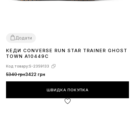
Додати
КЕДИ CONVERSE RUN STAR TRAINER GHOST
40
41
42
43
44
45
TOWN A10449C
Код товару:
S-2359133
5340 грн
3422 грн
ШВИДКА ПОКУПКА