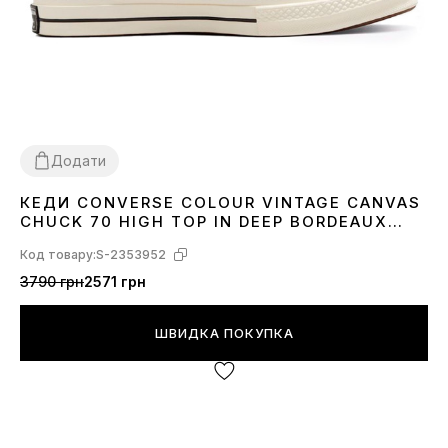
Додати
КЕДИ CONVERSE COLOUR VINTAGE CANVAS
36
37
38
39
40
41
42
43
44
CHUCK 70 HIGH TOP IN DEEP BORDEAUX
171567C
Код товару:
S-2353952
3790 грн
2571 грн
ШВИДКА ПОКУПКА