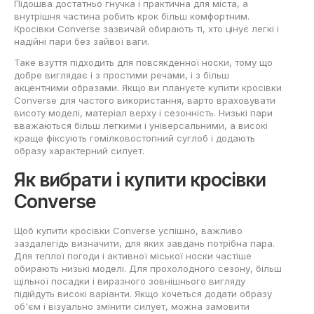
Підошва достатньо гнучка і практична для міста, а
внутрішня частина робить крок більш комфортним.
Кросівки Converse зазвичай обирають ті, хто цінує легкі і
надійні пари без зайвої ваги.
Таке взуття підходить для повсякденної носки, тому що
добре виглядає і з простими речами, і з більш
акцентними образами. Якщо ви плануєте купити кросівки
Converse для частого використання, варто враховувати
висоту моделі, матеріал верху і сезонність. Низькі пари
вважаються більш легкими і універсальними, а високі
краще фіксують гомілковостопний суглоб і додають
образу характерний силует.
Як вибрати і купити кросівки
Converse
Щоб купити кросівки Converse успішно, важливо
заздалегідь визначити, для яких завдань потрібна пара.
Для теплої погоди і активної міської носки частіше
обирають низькі моделі. Для прохолодного сезону, більш
щільної посадки і виразного зовнішнього вигляду
підійдуть високі варіанти. Якщо хочеться додати образу
об'єм і візуально змінити силует, можна замовити