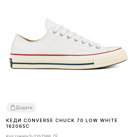
Додати
КЕДИ CONVERSE CHUCK 70 LOW WHITE
38
39
41
42
43
44
162065C
Код товару:
S-2357566