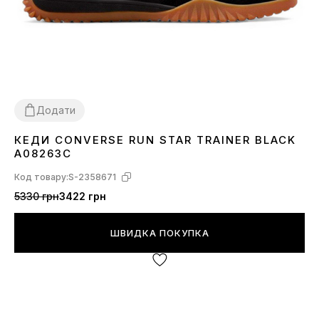
Додати
КЕДИ CONVERSE RUN STAR TRAINER BLACK
36
41
42
44
45
A08263C
Код товару:
S-2358671
5330 грн
3422 грн
ШВИДКА ПОКУПКА